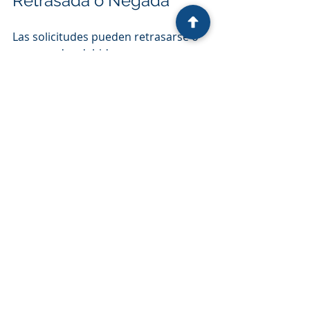
Retrasada o Negada
Las solicitudes pueden retrasarse o 
ser negadas debido a:
Documentación faltante
Formularios incorrectos
Problemas relacionados con 
antecedentes penales
Violaciones migratorias
Evidencia insuficiente
No asistir a entrevistas
Problemas de inadmisibilidad
Un experimentado 
Abogado de 
Green Card en San Antonio
 puede 
ayudarle a identificar posibles 
problemas antes de que se 
conviertan en obstáculos serios.