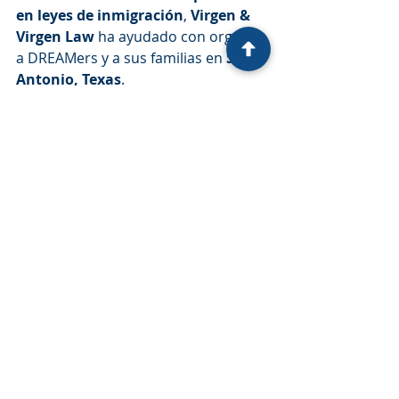
en leyes de inmigración
, 
Virgen & 
Virgen Law
 ha ayudado con orgullo 
a DREAMers y a sus familias en 
San 
Antonio, Texas
.
Al elegirnos, usted recibe:
Evaluación honesta de su caso
Preparación correcta de 
solicitudes 
DACA
Envío oportuno y seguimiento 
del caso
Comunicación clara y constante
Servicios bilingües (Inglés y 
Español)
Honorarios accesibles y 
transparentes
Nuestro compromiso es proteger su 
futuro y ayudarle a avanzar con 
confianza.