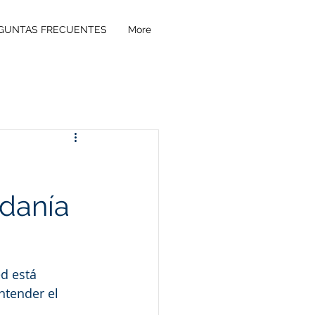
GUNTAS FRECUENTES
More
danía
d está 
ntender el 